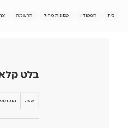
בית
הסטודיו
סגנונות מחול
הרשמה
צר
בלט קלאס
שעה
ש
מרכז ספו
ע