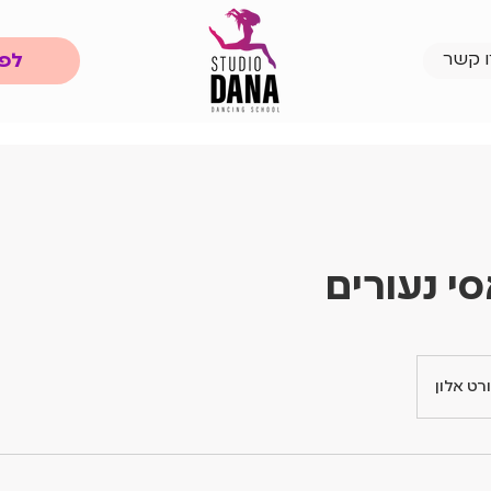
לפר
ו קשר
י נעורים
רט אלון