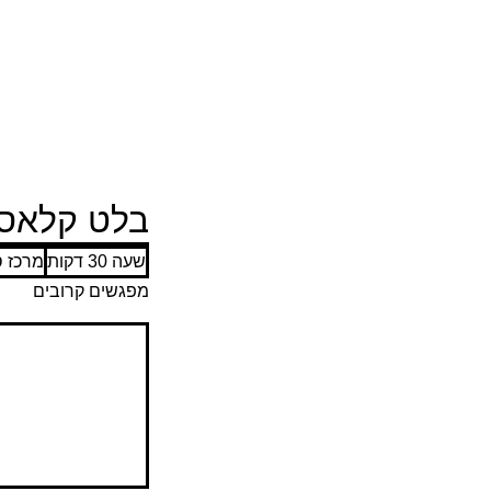
בלט קלאסי
שעה 30 דקות
ש
מרכז ס
ע
מפגשים קרובים
3
0
ד
ק
ו
ת