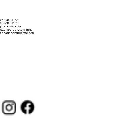
052-3801163
052-3801163
מרכז ספורט אלון
ששת הימים 32 כפר סבא
danadancing@gmail.com