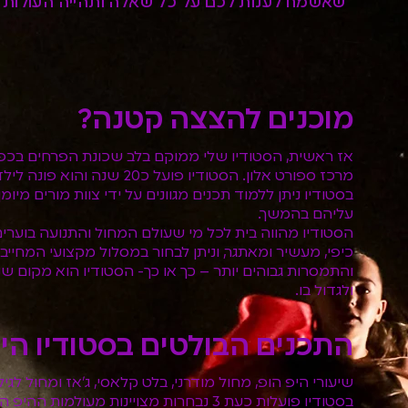
שאשמח לענות לכם על כל שאלה ותהייה העולות 
מוכנים להצצה קטנה?
מרכז ספורט אלון. הסטודיו פועל כ20 שנה והוא פונה לילדות וילדים החל מגיל 3.5.
בסטודיו ניתן ללמוד תכנים מגוונים על ידי צוות מורים מיו
עליהם בהמשך.
הסטודיו מהווה בית לכל מי שעולם המחול והתנועה בוערים
כיפי, מעשיר ומאתגר, וניתן לבחור במסלול מקצועי המחיי
והתמסרות גבוהים יותר – כך או כך- הסטודיו הוא מקום שני
ולגדול בו.
התכנים הבולטים בסטודיו הינ
שיעורי היפ הופ, מחול מודרני, בלט קלאסי, ג'אז ומחול לגי
בסטודיו פועלות כעת 3 נבחרות מצויינות מעול