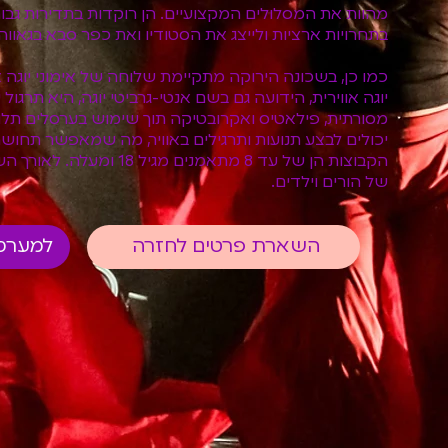
מהוות את המסלולים המקצועיים. הן רוקדות בתדירות גבוה
בתחרויות ארציות ולייצג את הסטודיו ואת כפר סבא בגאווה 
כמו כן, בשכונה הירוקה מתקיימת שלוחה של אימוני יוגה או
יוגה אווירית, הידועה גם בשם אנטי-גרביטי יוגה, היא תרגו
מסורתית, פילאטיס ואקרובטיקה תוך שימוש בערסלים תלוי
יכולים לבצע תנועות ותרגילים באוויר, מה שמאפשר תחושת 
הקבוצות הן של עד 8 מתאמנים מ
של הורים וילדים.
השארת פרטים לחזרה
למערכ