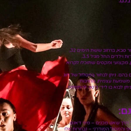
בכם.
אז ראשית, הסטודיו שלי ממוקם בלב שכונת הפרחים בכפר סבא, ברחוב ששת הימים 32,
מן, מקצועי ומקסים שתוכלו לקרוא
 בהם. ניתן לבחור במסלול של חוג
ב משמעת עצמית, מחויבות
תן לבוא בו לידי ביטוי, להתפתח
ם:
ל הרך שאנו מכנים – מיני דאנס.
מות ההיפ הופ והמחול המודרני – נבחרות אלו