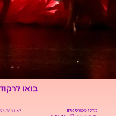
בואו לרקוד
מרכז ספורט אלון
52-3801163
ששת הימים 32 כפר סבא