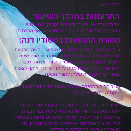
התלמידה.
התרעננות במהלך השיעור
אל הסטודיו אנו תמיד נגיע עם בקבוק מים אישי.
שתיית מים לאורך השיעור הינה חשובה ואף הכרחית.
מסורת ההופעות בסטודיו דנה:
צוות הסטודיו רואה בהזדמנות להופיע – חוויה מרגשת
ומעצימה עבור כל אחת מבנות הסטודיו באופן אישי,
המחזקת גם את תחושת השייכות וההצלחה. לכם
ההורים – ניתנת ההזדמנות להתרגש יחד איתן ולצפות
בגאווה בהתקדמות שלהן לאורך השנה.
אנו בוחרים בקפידה את ההופעות בהן בנות הסטודיו
תיקחנה חלק לאורך השנה.
חשוב לנו כי אלו תהיינה הופעות בעלות אופי תרבותי
אשר תספקנה חוויה מרגשת ואיכותית עבור הבנות.
במחצית השנה לערך יתקיימו שיעורים פתוחים בסטודיו
לכל קבוצות הגילאים – אליהם מומלץ להזמין בני
משפחה שיצפו בהתקדמות הילדה.