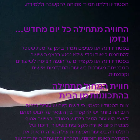
הסטודיו ודלתנו תמיד פתוחה להקשבה וללמידה.
החוויה מתחילה כל יום מחדש...
ובזמן
בסטודיו דנה אנו מגיעים תמיד בזמן על מנת שנוכל
להתחמם כיאות וכדי שלא נפגע ברצף השיעור.
בסטודיו דנה אנו מקפידים על הגעה רציפה לשיעורים
המבטיחה מעורבות בשיעור והתקדמות אישית
וקבוצתית.
חווית המחול מתחילה
בהתכוננות מן הבית
צוות הסטודיו מאמין כי לשם קיום שיעורים ברמה
הגבוהה ביותר, יש להקפיד בין השאר על לבוש תואם
לאופי השיעור. הגעה בלבוש מסודר ובשיער אסוף
מבטיח קיום אווירה מקצועית בשיעור , ריכוז של
התלמידה בשיעור ואפשרות של המורה לראות את
הקבוצה באופן הומוגני, ולהבחין בתנועתה הייחודית של